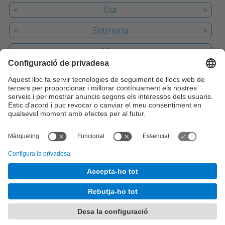
<
Dia
>
<
Setmana
>
<
Mes
>
Passat
Avui
10
Properament
iCal
© UPC
Desenvolupat amb
Mapa del lloc
Accessibilitat