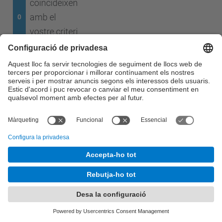
coincideixen
amb el
0
vostre criteri
de cerca
Cap resultat en la cerca.
© UPC
Desenvolupat amb
Mapa del lloc
Accessibilitat
Avís legal
Configuració de privadesa